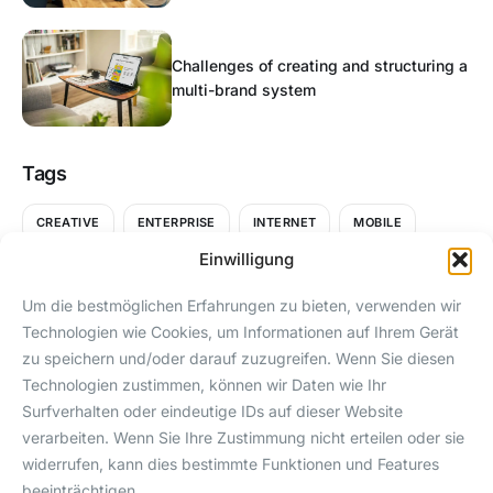
Challenges of creating and structuring a
multi-brand system
Tags
CREATIVE
ENTERPRISE
INTERNET
MOBILE
Einwilligung
POPULAR
STARTUP
Um die bestmöglichen Erfahrungen zu bieten, verwenden wir
Technologien wie Cookies, um Informationen auf Ihrem Gerät
zu speichern und/oder darauf zuzugreifen. Wenn Sie diesen
Technologien zustimmen, können wir Daten wie Ihr
Surfverhalten oder eindeutige IDs auf dieser Website
SEITEN
KONTAKT
verarbeiten. Wenn Sie Ihre Zustimmung nicht erteilen oder sie
Download
24/7 Instagram-
berk@betagamma
widerrufen, kann dies bestimmte Funktionen und Features
Akquise. Egal was
beeinträchtigen.
Democall