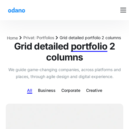
DEINE LÖSUNG
PREISE
Privat: Portfolios
Grid detailed portfolio 2 columns
Home
KUNDENSTIMMEN
Grid detailed
portfolio
2
BEDIENUNG
columns
We guide game-changing companies, across platforms and
places, through agile design and digital experience.
All
Business
Corporate
Creative