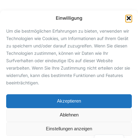
Einwilligung
SEITEN
KONTAKT
Um die bestmöglichen Erfahrungen zu bieten, verwenden wir
Download
24/7 Instagram-
Technologien wie Cookies, um Informationen auf Ihrem Gerät
berk@betag
Akquise. Egal was
zu speichern und/oder darauf zuzugreifen. Wenn Sie diesen
amma.de
Du gerade machst
Technologien zustimmen, können wir Daten wie Ihr
Democall
Surfverhalten oder eindeutige IDs auf dieser Website
verarbeiten. Wenn Sie Ihre Zustimmung nicht erteilen oder sie
Community-
widerrufen, kann dies bestimmte Funktionen und Features
Gruppe
beeinträchtigen.
Akzeptieren
Impressum
© Copyright 2025. Eine
Ablehnen
Datenschutz
Marke von BetaGamma.
Einstellungen anzeigen
AGB